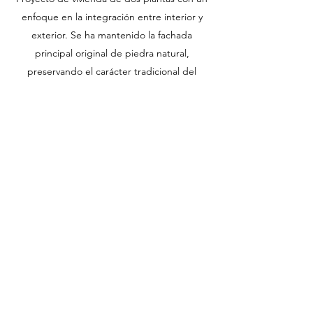
enfoque en la integración entre interior y
exterior. Se ha mantenido la fachada
principal original de piedra natural,
preservando el carácter tradicional del
entorno. El diseño gira en torno a un jardín
amplio y cuidadosamente estructurado, con
piscina, y se ha priorizado la entrada de luz
natural mediante grandes ventanales y
espacios abiertos. Una escalera metálica
negra conecta ambas plantas, aportando un
contraste contemporáneo. El resultado es
una vivienda luminosa, equilibrada y
funcional, que combina arquitectura
tradicional y diseño